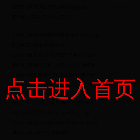
陈营镇召开庆祝建党97周年暨表彰大会
2018-07-02
苏桥乡举行建党97周年文艺汇演
2018-07-02
石镇镇召开庆祝建党97周年暨“七一”表彰大会
2018-07-02
祝宏根在我县走访慰问党员
2018-07-01
上坊乡纪念中国共产党成立97周年系列活动纪实
2018-07-02
县政协召开学习习近平总书记关于加强和改进人民政协工作的重要思想专题研讨会
2018-07-01
万年县文化志愿者一红色文艺轻骑兵自带干粮，送文化扶贫到百姓家中
2018-07-01
点击进入首页
县财政局举办“学习十九大、建功新时代”党纪法规知识竞赛
2018-07-01
连续蹲守，万年县公安局“斩断”专盗高速服务区车内财物的黑手。
2018-07-01
汪家乡机关党支部开展迎“七一”系列活动
2018-07-01
裴梅镇召开庆祝建党97周年暨“七一”表彰大会
2018-07-01
湖云乡召开监察信息员培训会
2018-07-01