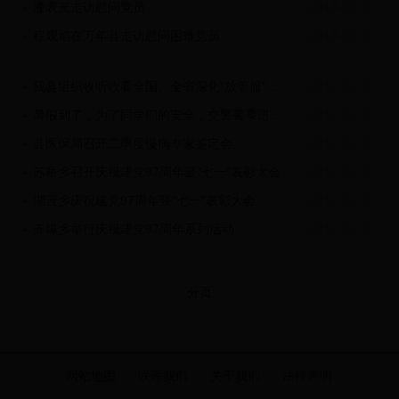
潘表光走访慰问党员
2018-06-30
程观焰在万年县走访慰问困难党员
2018-06-30
我县组织收听收看全国、全省深化“放管服”改革转变政府职能电视电话会议
2018-06-30
暑假到了，为了同学们的安全，交警蜀黍进校园普法
2018-06-30
县医保局召开二季度慢病专家鉴定会
2018-06-30
苏桥乡召开庆祝建党97周年暨“七一”表彰大会
2018-06-30
湖云乡庆祝建党97周年暨“七一”表彰大会
2018-06-30
齐埠乡举行庆祝建党97周年系列活动
2018-06-30
分页
网站地图
联系我们
关于我们
法律声明