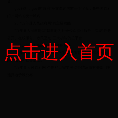
合。
gov解析：gov是“政府”英文单词的前三个字母，是中国政府
门户网站的统一域名。
2、“万年县人民政府网”的主要功能
“万年县人民政府网”是政府为社会公众提供服务，实现“政务
公开、在线服务、政民互动”三大功能的总平台
点击进入首页
3、“万年县人民政府网”的使用资格
“万年县人民政府网”所服务的对象是所有关注万年发展的海
内外朋友和社会公众。
“万年县人民政府网”个别栏目需要等待办结后由有关部门有
选择地予以公布