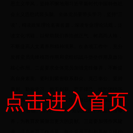
思主义学风，坚持不懈地用习近平新时代中国特色社
会主义思想武装头脑。全体党员要带头学习，坚持“三
读”，精读政策理论名著名篇，深读专业理论法规，泛
读文化书籍，以帮助我们养浩然正气，树高尚人格，
不断提高人文素养和精神境界。在各项工作中，充分
发挥党员先锋模范作用和党组织战斗堡垒作用及政治
核心作用。二是要求全体党员加强党性修养，不断提
高自身素质。要时刻紧密联系群众、克己奉公、坚持
原则、勤奋学习、敢于创新、严于律己、维护团结等
点击进入首页
一切优良品质来教育自己，改造自己和锻炼自己，从
理论、道德、作风、纪律、知识这五个方面加强修
养，为教育发展做出更大的贡献。三是要加强作风建
设，提高教育工作质量。每个党员干部都要树立维护