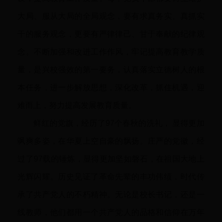
大局、服从大局的全局观念，要有求真务实、真抓实
干的服务观念，更要有严律律己、甘于奉献的纪律观
念。不断加强和改进工作作风，牢记提高教育教学质
量，是兴校强效的第一要务，认真落实立德树人的根
本任务，进一步解放思想，深化改革，抓住机遇，迎
难而上，努力提高发展教育质量。
鲜红的党旗，经历了97个春秋的洗礼， 显得更加
飒爽多姿，在华夏上空自豪的飘扬。庄严的党徽，经
过了97载的锤炼，显得更加坚如磐石，在祖国大地上
光辉闪耀。历史见证了革命先辈的丰功伟绩，时代传
承了共产党人的不朽精神。无论是校长书记，还是一
线教师，他们都用一个共产党人的品格和信仰在万年