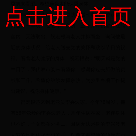
委前来看望。希望吴豪木能保重身体。
点击进入首页
年逾80的李亲武老人是抗美援朝老兵，曾获得抗
美援朝一等功。在战斗中负伤，至今弹片仍留存在脑
室内，无法取出。祝宏根与老人并排而坐，询问他最
近的身体状况，给老人送去党的关怀和致以节日的祝
福。看着老人健康的身体，祝宏根说：“明天就是党的
生日了，我代表市委来看望你，感谢你过去所做的贡
献和工作。希望你继续发挥余热，为乡里各项工作提
出建议。祝你身体健康。”
祝宏根还来到老党员李兴波家。今年76周岁，拥
有56年党龄的李兴波老人，常年生病在家，老伴身体
也不好，子女都在外务工。因病无法起身的李兴波老
人紧紧地握住祝宏根的手，对前来看望他的领导表示