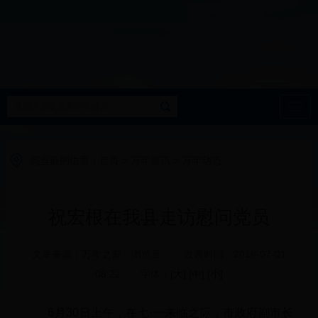
导
航
您当前的位置：
首页
>
万年资讯
>
万年动态
祝宏根在我县走访慰问党员
文章来源：万年之窗 浏览量： 发表时间：2018-07-01
08:22 字体：
[大]
[中]
[小]
6月30日上午，在七·一来临之际，市政府副市长