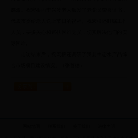
感激。祝宏根向李兴波老人颁发了老党员荣誉证书，
代表市委给老人送上节日的祝福。祝宏根还叮嘱工作
人员，要多关心和帮扶困难党员，切实解决他们的实
际困难。
走访结束后，祝宏根还调研了我县生态水产品综
合市场项目建设情况。（张善德）
分享到：
网站地图
联系我们
关于我们
法律声明