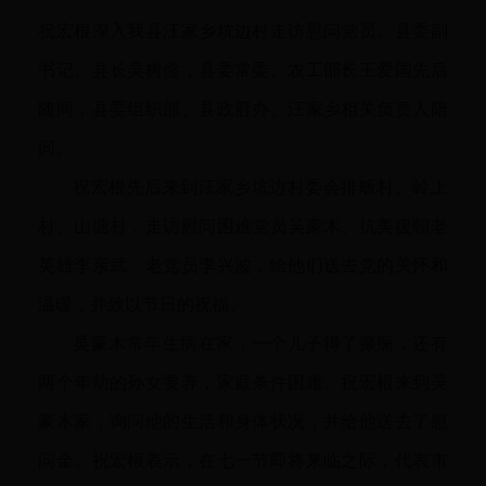
祝宏根深入我县汪家乡坑边村走访慰问党员。县委副
书记、县长吴树俭，县委常委、农工部长王爱国先后
随同，县委组织部、县政府办、汪家乡相关负责人陪
同。
祝宏根先后来到汪家乡坑边村委会排畈村、岭上
村、山塘村，走访慰问困难党员吴豪木、抗美援朝老
英雄李亲武、老党员李兴波，给他们送去党的关怀和
温暖，并致以节日的祝福。
吴豪木常年生病在家，一个儿子得了癫痫，还有
两个年幼的孙女要养，家庭条件困难。祝宏根来到吴
豪木家，询问他的生活和身体状况，并给他送去了慰
问金。祝宏根表示，在七一节即将来临之际，代表市