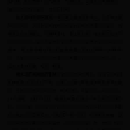
山环绕，景色秀丽，空气清新，气候怡人。主要景点有神农宫、
仙人洞与吊桶环遗址、梦幻石林等。
仙人洞与吊桶环遗址
：全国重点文物保护单位。位于神农源
风景区东部，为旧石器时代晚期至新石器时代早期洞穴遗址，内
有景点仙人洞遗址、吊桶环遗址、遗址陈列馆、仙人洞原始生产
生活展示区等。这里发掘出目前世界上已知最早的栽培稻植硅石
标本，将人类种植水稻的历史推前至公元前12000—14000年
前，并发现了目前人类已知最早的陶器（距今10000年以上），
出土大量的骨器、石器、蚌器。
赣东北苏维埃政府旧址：
省级文物保护单位。座落于裴梅镇
富林村西, 距县城15千米。为第二次国内革命战争时期的革命故
址，占地面积约600平方米，砖木结构，前后两进，共6拼5间，
14个房间， 1930年3月，赣东北特委所属18个单位全部迁移于
此，以方志敏、邵式平为首的赣东北苏维埃政府和赣东北军事委
员会也由弋阳迁移至此。旧址至今保护完好，陈列着方志敏、邵
式平同志当年睡过的床和蚊帐，用过的办公桌、椅、挎包、竹笠