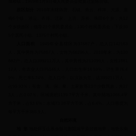
城厢镇，1959年1月9日省人民委员会批复迁至陈营镇。
政区划分
2010年末辖陈营、石镇、青云、梓埠、大源、裴
梅6个镇，湖云、齐埠、汪家、上坊、苏桥、珠田6个乡，共12
个乡级政区；领导21个居民委员会，130个村民委员会；下设10
5个居民小组、1375个村民小组。
人口面积
1949年全县辖区为37687户，总人口142163
人，其中男性为75867人，女性为66296人。2010年末，为120
882户，总人口399211万人，其中男性为211099人，女性1881
12人，非农业人口75145人，人口出生率14.59%，计生率76.4
9%，死亡率5.74%。总人口中，以汉族为主，达399211万人，
占99.93％；有畲、满、侗、黎、土家族等23个少数民族，共27
3人，占0.07％。区域面积1139.7平方千米。其中陆地1066.4平
方千米，占93.6%；水域73.28平方千米，占6.4%。人口密度为
每平方千米355.9人。
自然环境
地 形
地处怀玉山系余脉与鄱阳湖平原过渡地带，地势东南