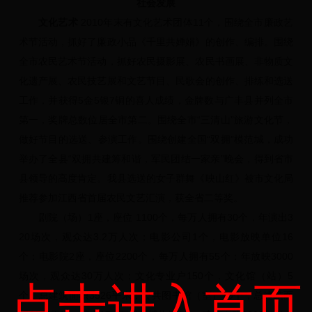
社会发展
文化艺术
2010年末有文化艺术团体11个，围绕全市廉政艺
术节活动，抓好了廉政小品《千里共婵娟》的创作、编排。围绕
全市农民艺术节活动，抓好农民摄影展、农民书画展、非物质文
化遗产展、农民技艺展和文艺节目、民歌会的创作、排练和选送
工作，并获得5金5银7铜的喜人成绩，金牌数与广丰县并列全市
第一，奖牌总数位居全市第二。围绕全市“三清山”旅游文化节，
做好节目的选送、参演工作。围绕创建全国“双拥”模范城，成功
举办了全县“双拥共建筹和谐，军民团结一家亲”晚会，得到省市
县领导的高度肯定。我县选送的女子群舞《映山红》被市文化局
推荐参加江西省首届农民文艺汇演，获全省二等奖。
剧院（场）1座，座位 1100个，每万人拥有30个，年演出3
20场次，观众达3.2万人次；电影公司1个，电影放映单位16
个；电影院2座，座位2200个，每万人拥有55个；年放映3000
场次，观众达30万人次；文化专业户150个，文化馆（站）5
点击进入首页
个，总建筑面积3526平米；公共图书馆（室）79个，总建筑面