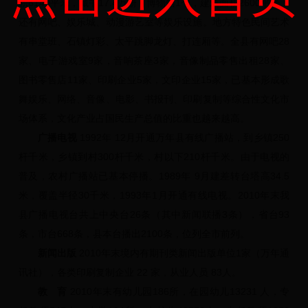
积6140平米，藏书17.4万册；博物馆1个，建筑面积2600平米；
还有网吧、娱乐城、动漫游艺室等娱乐设施。地方特色民间艺术
有串堂班、石镇灯彩、太平跳脚龙灯、打连厢等。全县有网吧28
家、电子游戏室9家，音响茶座3家，音像制品零售出租28家、
图书零售店11家、印刷企业5家，文印企业15家，已基本形成歌
舞娱乐、网络、音像、电影、书报刊、印刷复制等综合性文化市
场体系，文化产业占国民生产总值的比重也越来越高。
广播电视
1992年 12月开通万年县有线广播站，到乡镇250
杆千米，乡镇到村300杆千米，村以下210杆千米。由于电视的
普及，农村广播站已基本停播。1989年 9月建差转台塔高34.5
米，覆盖半径30千米，1993年1月开通有线电视。2010年末我
县广播电视台共上中央台26条（其中新闻联播3条），省台93
条，市台668条，县本台播出2100条，位列全市前列。
新闻出版
2010年末境内有期刊类新闻出版单位1家（万年通
讯社），各类印刷复制企业 22 家，从业人员 83人。
教 育
2010年末有幼儿园186所，在园幼儿13231 人，专