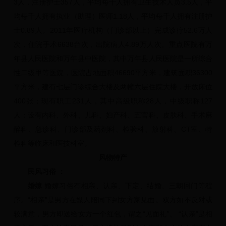
3人，注册护士357人，平均每千人拥有卫生技术人员3.5人，平
均每千人拥有执业（助理）医师1.18人，平均每千人拥有注册护
士0.89人。2011年医疗机构（门诊部以上）完成诊疗52.6万人
次，住院手术6638台次，出院病人4.89万人次。重点医院有万
年县人民医院和万年县中医院，其中万年县人民医院是一所综合
性二级甲等医院，医院占地面积46690平方米，建筑面积36300
平方米，建有七层门诊综合大楼及两幢六层住院大楼，开放床位
400张；现有职工231人，其中高级职称28人，中级职称127
人；设有内科、外科、儿科、妇产科、五官科、皮肤科、手术麻
醉科、急诊科、门诊部及药剂科、检验科、放射科、CT室、特
检科等临床和医技科室。
风物特产
民风习俗 ：
婚嫁
婚嫁习俗有相亲、认亲、下定、结婚、三朝回门等程
序。“相亲”是男方在媒人陪同下到女方家见面。双方如不反对或
较满意，男方即送给女方一个红包，谓之“见面礼”。 “认亲”是相