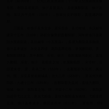
五年（前202年），分九江郡置淮南国；十一年又分淮南国置豫
章郡，鄱阳县居第四、馀汗县居第六，县境属鄱阳县、馀汗县
地。东汉兴平元年（194年），孙策分立庐陵郡，县境属庐陵
郡。
三国吴，析馀汗县东北乡，置乐安县，县治银城；东汉献帝
建安十五年（210年）孙权分豫章郡置鄱阳郡，同年析余汗县葛
阳乡置葛阳县，县治赭亭（今五里庙），县境为鄱阳县东南境、
馀汗县孝诚乡、乐安县西境、葛阳县西北境，隶属鄱阳郡。晋，
鄱阳郡辖8县，其中鄱阳、乐安、馀汗、葛阳属杨州刺史，县境
为鄱阳、乐安、馀汗、葛阳县之地，隶属鄱阳郡 。宋齐时，沿
旧置未变。梁，承圣二年（553年），改鄱阳郡为吴州，属吴
州。陈，乐安县更名银城县；光大二年（568年），罢吴州为鄱
阳郡；大建十三年（581年），改鄱阳郡为吴州，县境为鄱阳、
银城、馀汗、葛阳县之地。隋，开皇十二年（592年），葛阳县
治迁于弋江之北，更名弋阳县，县境为鄱阳县东南境、弋阳县西
北境、馀汗县孝诚乡。唐武德四年（621年），置饶州，辖9