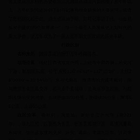
将人类栽培水稻的历史在浙江河姆渡基础上向前推移了五千年以
上；万年的先民还开创了刻符记事和物食易换的人类先河，缔造
了野稻驯化起于是、烧土成器始于斯、刻符记事源于此、物食易
换发于兹的“四个世界第一”，每一个都是人类发展史上划时代的
重大事件，使万年成为了一座人类早期文明发源的历史丰碑。
行政区划
名称来历
因设县建治所于万年峰南得名。
地理位置
地处江西省东北中部，上饶市中部西侧，乐安河
下游，鄱阳湖东南。位于东经116°46′41″～117°15′16″，北纬2
8°30′00″～28°54′08 ″。东与弋阳县、鹰潭市的贵溪市毗邻，南
与鹰潭市余江县交界，西与余干县接壤，北与乐平市相连、与鄱
阳县隔乐安河相望。县城距南昌93公里，景德镇76公里，鹰潭5
6公里，上饶95公里。
政区沿革
春秋时，属楚地。秦始皇二十六年（前221
年），设九江郡，以番邑为番县、析番县置馀汗县，县境属番县
东南境、馀汗县东境的义乡、乐安、葛阳，隶属九江郡。汉高帝