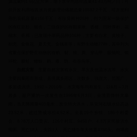
源流量约1.5亿立方米，地下水平均总径流量41.43万吨／日；可
供开发利用地表水力资源理论储能总量10592.2千瓦，可开发利
用的装机容量4156千瓦；有珍异树种26种，列为国家一级保护
的有红豆杉、银杏，二级保护的有鹅掌揪、香榧、凹叶厚朴、花
榈木、香樟；已发现中草药品种106种，主要有白术、黄枝子、
枳壳、金银花、夏天无、金钱草等；有野生动物77种，其中列为
省重点保护野生动物的有豹、豺、狼、麂、穿山甲、眼镜蛇、银
环蛇、棘蛙、蟾蜍、鹤、雁、鹊、布谷鸟等。
自然灾害
主要自然灾害有水灾、旱灾及低温冰冻等。水灾
主要因暴雨而形成，县境属多雨区，次数多、强度大、范围广，
多形成洪涝。1992～2010年，水灾每年均有发生，以6月～7月
居多，最严重的一次发生在1995年6月3日，全境普降特大暴
雨，当天降雨量403毫米，发生特大洪水，乐安河石镇水位高达
23.52米，超过警戒水位4.52米。全县19个乡镇、186个村委
会、8.78万人口受灾。126个村庄、9450户、4.3万灾民被洪水
围困。死亡18人，失踪1人，死亡猪牛等大牲畜4750头。倒塌房