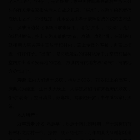
老人“上路”。“报信”，是送终后，家中男性晚辈并请村里族人分
头向有关亲友家报告老人亡故之讯息。“买水”，收殓前给死者擦
洗所用之水。习俗规定，此水必须由孝子按照俗成的仪式去村边
河、溪或涧边焚化纸钱后取来备用，谓之“买水”。“收殓”，是尸
体经过擦洗，换上专为其做的“寿衣、寿裤、寿鞋”后，在敲锣打
鼓和亲人痛哭声中置放于棺材内，盖上专做的寿被，再盖上棺
盖，钉好钉子。“出丧”，是将收殓后的棺材从家中厅堂或村里祠
堂内抬出送至安葬地的过程，故县内有的地方称“送丧”，有的地
方称“出门”。
寿诞
境内人们逢十必庆，特别是60岁、70岁以上的高寿，
庆典尤为隆重，生日头天晚上，大摆筵席招待前来祝寿的亲友，
俗称“暖寿”；翌日清晨，做麻糍、鸣鞭炮开贺；中午继续举行酒
筵。
地方特产：
万年贡米
原名“坞源早”，起源于南北朝时期，产于裴梅镇荷
桥村和龙港村一带。据传，明正德七年，万年知县为答谢朝廷建