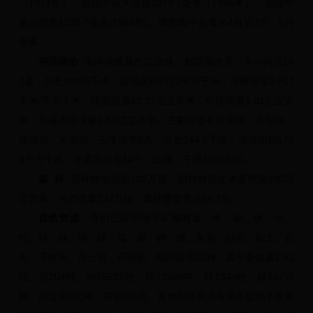
（1971年）。极端年最大雨量2879.7毫米（1995年），极端年
最少雨量1230.7毫米(1963年)。降雨集中在每年4月至7月，6月
最多。
河流湖泊
境内河道属长江流域，鄱阳湖水系，大小河流18
2条，总长约806千米，流域面积2723平方千米，河网密度0.707
千米/平方千米，径流总量43.37亿立方米，年排涝量1.01亿立方
米，年最大排涝量1.62亿立方米。主要河道有乐安河、万年河、
珠溪河、大源河、玉津河等5条，总长144.5千米，流域面积172
3平方千米。主要湖泊有14个，山塘、平塘1500余口。
森 林
现有林地面积102万亩，用材林活立木蓄积量100万
立方米，
毛竹
存量234万根，
森林覆盖率
达64.1%。
自然资源
境内已探明地下矿藏有金、银、铜、铁、铀、
铅、锌、镉、钨、锑、锰、煤、砷、硒、灰岩、砂岩、粘土、瓷
石、千枚岩、白云岩、石英岩、花岗岩等22种。其中金储量1.51
吨、银204吨、砷55939吨、铅12508吨、锌7344吨、煤247万
吨、白云岩8亿吨、灰岩5亿吨。其他自然资源有浅水层地下水资