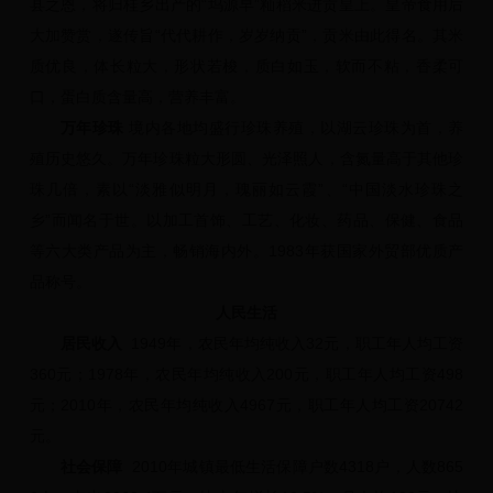
县之恩，将归桂乡出产的“坞源早”籼稻米进贡皇上。皇帝食用后
大加赞赏，遂传旨“代代耕作，岁岁纳贡”，贡米由此得名。其米
质优良，体长粒大，形状若梭，质白如玉，软而不粘，香柔可
口，蛋白质含量高，营养丰富。
万年珍珠
境内各地均盛行珍珠养殖，以湖云珍珠为首，养
殖历史悠久。万年珍珠粒大形圆、光泽照人，含氮量高于其他珍
珠几倍，素以“淡雅似明月，瑰丽如云霞”、“中国淡水珍珠之
乡”而闻名于世。以加工首饰、工艺、化妆、药品、保健、食品
等六大类产品为主，畅销海内外。1983年获国家外贸部优质产
品称号。
人民生活
居民收入
1949年，农民年均纯收入32元，职工年人均工资
360元；1978年，农民年均纯收入200元，职工年人均工资498
元；2010年，农民年均纯收入4967元，职工年人均工资20742
元。
社会保障
2010年城镇最低生活保障户数4318户，人数865