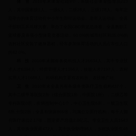
体 育
2010年末体育社团9个，各级社会体育指导员213
人，其中国家级1人、一级6人，二级28人，三级178人。每年定
期举办的体育活动有中小学生田径运动会、老年人运动会、全县
干部职工乒乓球大赛。举办了全国CBO男篮总决赛、全县教职工
篮球赛及各项小型体育竞赛活动。60.0%的城市社区和35.0%的
农村社区安装了健身器材，经常参加体育活动的人员占常住人口
的42.0%。
科 技
2010年末拥有各类科技人才26634人，其中专业技
术人才6394人，经营管理人才1356人，技能人才7197人，农村
实用人才11688人。科研机构主要有农科所、农技推广站。
卫 生
2010年末全县共有各级各类医疗卫生机构437个，
其中二级甲等医院2所（综合医院1所，中医院1所），二级乙等
专科医院0所，疾病控制中心1个，中心卫生院6所，一般卫生院
8所,分院2所；全县有病床866张，均属公立医疗机构，每千人拥
有医疗床位2.17张，固定资产总值2.0亿元。专业卫生人员1543
人，其中执业医师472人，其中执业助理98人，乡村执业医生48