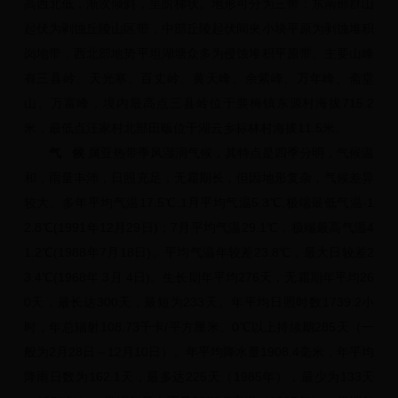
高西北低，渐次倾斜，呈阶梯状。地形可分为三带：东南部群山
起伏为剥蚀丘陵山区带，中部丘陵起伏间夹小块平原为剥蚀堆积
岗地带，西北部地势平坦湖塘众多为侵蚀堆积平原带。主要山峰
有三县岭、天光寒、百丈岭、黄天峰、余紫峰、万年峰、斋堂
山、万富峰，境内最高点三县岭位于裴梅镇东源村海拔715.2
米，最低点汪家村北部田畈位于湖云乡标林村海拔11.5米。
气 候
属亚热带季风湿润气候，其特点是四季分明，气候温
和，雨量丰沛，日照充足，无霜期长，但因地形复杂，气候差异
较大。多年平均气温17.5℃,1月平均气温5.3℃,极端最低气温-1
2.8℃(1991年12月29日)；7月平均气温29.1℃，极端最高气温4
1.2℃(1988年7月18日)。平均气温年较差23.8℃，最大日较差2
3.4℃(1968年 3月 4日)。生长期年平均276天，无霜期年平均26
0天，最长达300天，最短为233天。年平均日照时数1739.2小
时，年总辐射108.73千卡/平方厘米。0℃以上持续期285天（一
般为2月28日～12月10日）。年平均降水量1908.4毫米，年平均
降雨日数为162.1天，最多达225天（1985年），最少为133天