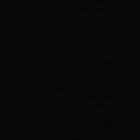
屋775幢，4650间。冲毁农田5.5万亩，受淹早稻16.7万亩，棉
花6.5万亩，其它经济作物6.6万亩。冲毁堤、坝2899处，冲坏水
闸等水利设施1360处，小（一）型水库21座，小（二）型水库1
28座。冲毁公路535处，145.5千米，桥梁358座，公路塌方124
处，5.9万立方。冲垮铁路3处，停车12小时。旱灾以伏秋旱为
主，多发生在7月～9月，雨期结束进入盛夏干旱少雨季节，程度
轻旱两年一遇，严重的七年一遇。1992～2010年，发生旱灾的
年份共有5次，最严重的一次发生在2005年，旱灾导致全县10.3
万人口受灾，1.1万人、2.3万头牲畜饮水困难，农作物受灾面积
16.8万亩，其中重灾8.6万亩，减产粮食25022吨，直接经济损
失4179.3万元。冬季寒潮降温，大风雨雪，每年都会出现不同程
度的低温冰冻灾害。1992～2010年，发生较为严重的低温冷冻
灾害的年份有4年，多发生在1～3月，其中以2008年最为严重，
12个乡（镇）普遍受灾，受灾人口20.1万人；农作物受灾面积1
8.2万亩；倒塌房屋43间，损坏房屋865间，冻死家畜3170头；
倒塌输电线路52千米；直接经济损失1.2亿元。