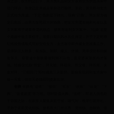
亲之后，双方约定日子，男方携礼品到女方家和女方的血亲家中
登门拜访，并按已定亲戚及辈份进行称呼。至此，男方即与女方
正式结为亲戚。“下定”指的是下聘礼，现称“订婚”。男女双方确
定日期后，由男方按照双方的协商，把女方所需衣物和礼金以及
女方家用于请客所需的糕点、糖果等送到女方家中。“结婚”是整
个婚嫁中最主要程序。迎娶日期由风水先生择定，并于下定时用
红纸按俗成格式写好交给女方，女方家中即作嫁女的准备工作。
迎亲队伍人较多，有乐队、新郎、媒人、伴娘、简单仪仗和抬嫁
妆等人。迎娶途中新娘要做到脚不沾地，直至婆家新房内才落
地。结婚仪式称“拜堂”，拜天地、拜祖先、拜父母、拜长辈、夫
妻对拜。“三朝回门”即结婚第三天新郎、新娘双双回到女方家中
做一天客，但当天必须回到婆家住宿。
丧葬
丧葬有“送终”、“报信”、“买水”、“收殓”、“出丧”、“下
葬”、“做斋超度”等习俗。现时提倡火葬。“送终”，即老人病危处
于弥留之际，在家亲人聚集床前守候，咽气时，晚辈行跪拜礼，
子孙于床前焚化纸钱。接着在大门外点香、焚纸钱、放鞭炮、送