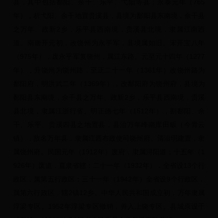
县，其中包括鄱阳、余干、乐平、弋阳等县；永泰元年（765
年），析弋阳、余干地置贵溪县，县境为鄱阳县东南境，余干县
之万年、政新2乡，乐平县西南境，贵溪县北境，隶属江南西
道。南唐开元初，改饶州为永平军，县境属如旧。宋开宝八年
（975年），废永平军复饶州，属江东路。元至元十四年（1277
年），升饶州为饶州路，至正二十一年（1361年）改饶州路为
鄱阳府，明洪武二年（1369年），改鄱阳府为饶州府，县境为
鄱阳县东南境，余干县之万年、政新2乡，乐平县西南境，贵溪
县北境，隶属江浙行省。明正德七年（1512年），割鄱阳、余
干、乐平、贵溪四县之地置县，县治万年峰南库田畈（今青云
镇），故名万年县，隶属江西布政使司饶州府。清沿明建置，隶
属饶州府。民国元年（1912年）废府，隶属浔阳道；十五年（1
926年）废道，直隶省辖；二十一年（1932年），全省设13个行
政区，属第五行政区；三十一年（1942年）全省设9个行政区，
属第六行政区，辖2镇12乡。中华人民共和国成立初，万年隶属
浮梁专区。1952年浮梁专区撤销，并入上饶专区。县城原设于