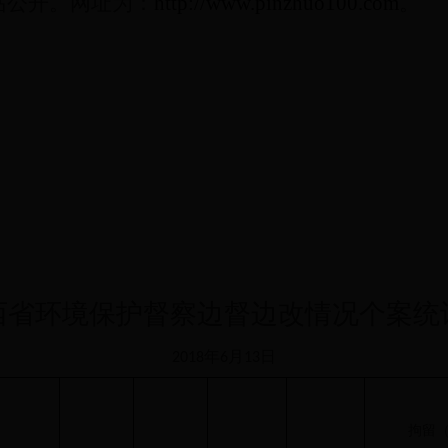
站公开。网址为：
http://www.pinzhuo100.com
。
西省环境保护督察边督边改情况个案统
年
月
日
2018
6
13
拘留