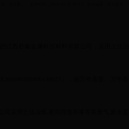
 浏览量： 发表时间：2018-06-25 09:13 责任编辑：县环保局
的江西君鑫金属科技材料有限公司，采用土法
X360000201806130023
），由万年县委、万年县
公司采用土法冶炼
,
夜间排放有毒有害废气
,
废水直