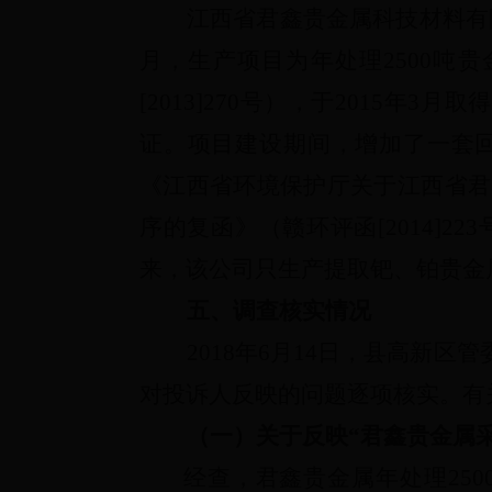
江西省君鑫贵金属科技材料有
月，生产项目为年处理
2500
吨贵
[2013]270
号），于
2015
年
3
月取得
证。项目建设期间，增加了一套
《江西省环境保护厅关于江西省君
序的复函》（赣环评函
[2014]223
来，该公司只生产提取钯、铂贵金
五、调查核实情况
2018
年
6
月
14
日，县高新区管
对投诉人反映的问题逐项核实。有
（一）
关于反映“君鑫贵金属
经查，君鑫贵金属年处理
250