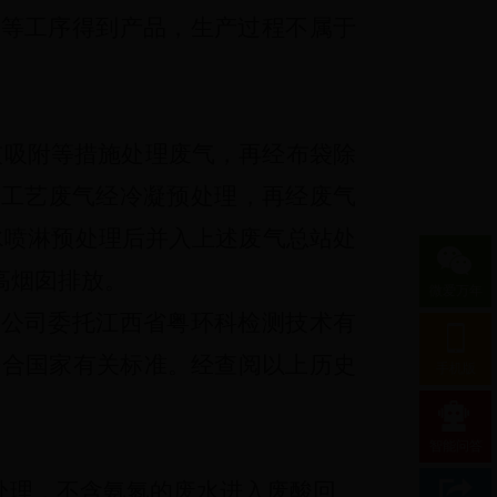
干等工序得到产品，生产过程不属于
灰吸附等措施处理废气，再经布袋除
间工艺废气经冷凝预处理，再经废气
水喷淋预处理后并入上述废气总站处
高烟囱排放。
微爱万年
该公司委托江西省粤环科检测技术有
符合国家有关标准。经查阅以上历史
手机版
。
智能问答
处理，不含氨氮的废水进入废酸回