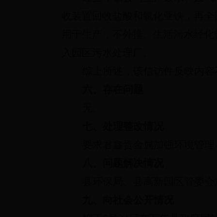
收装置回收盐酸和氯化亚铁，再全
用于生产，不外排。生活污水经化
入园区污水处理厂
。
综上所述，
该信访件反映内容
六、存在问题
无。
七、处理整改情况
要求君鑫贵金属加强环境管理
八、问题解决情况
县环保局、县高新园区管委会
九、向社会公开情况