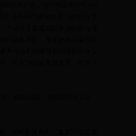
业园梓埠片区，公司成立于
2012
年
8
江西省环保厅环评批复（赣环评字
，并取得了正式危险废物经营许可
铁的回收系统，对变更内容省厅以
属废料综合利用项目新增废酸回收工
用，不作为危险废物处置。近两年
资料、勘察现场、调查询问等方式，
钯、铂的废催化剂、氯酸钠或双氧