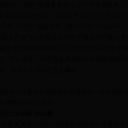
限公司（简称“君鑫贵金属”）位于万年县凤巢工
金属废料综合利用。该项目于
2013
年
11
月取得
环保“三同时”验收批复（赣环评函
[2015]44
号）
回收生产废气中的氯化氢和生产废水中的氯化亚
鑫贵金属科技材料有限公司年处理
2500
吨贵金
号）予以批复，对含贵金属除尘灰焙烧后循环利
属，未曾生产提取过贵金属银。
委会与万年县环保局组成联合调查组，经过查阅
关调查核实情况如下：
采用土法冶炼”
的问题
0
吨贵金属废料综合利用项目原辅材料主要有含