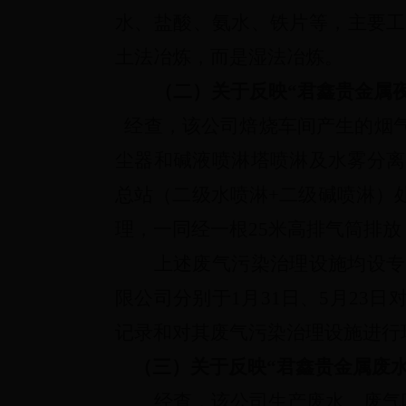
水、盐酸、氨水、铁片等，主要工
土法冶炼，而是湿法冶炼。
（二）
关于反映“君鑫贵金属
经查，该公司焙烧车间产生的烟
尘器和碱液喷淋塔喷淋及水雾分离
总站（二级水喷淋
+
二级碱喷淋）
理，一同经一根
25
米高排气筒排放
上述废气污染治理设施均设专
限公司分别于
1
月
31
日、
5
月
23
日
记录和对其废气污染治理设施进行
（三）关于反映“
君鑫贵金属废
经查，该公司生产废水、废气