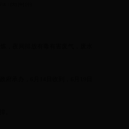
 字体：
[大]
[中]
[小]
冶炼，夜间排放有毒有害废气，废水
政府承办，
6
月
14
日收到，
6
月
19
日
排。