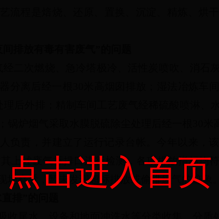
艺流程是焙烧、还原、置换、沉淀、精炼、烘
夜间排放有毒有害废气”
的问题
气经二次燃烧、急冷塔极冷、活性炭喷吹、消石
器分离后经一根
30
米高烟囱排放；湿法冶炼车
处理后外排；精制车间工艺废气经稀硫酸喷淋、
；锅炉烟气采取水膜脱硫除尘处理后经一根
30
米
人负责，并建立了运行记录台帐。今年以来，
点击进入首页
对其上述废气标排口进行检测，各项排放指标均
现场察看，暂未发现超标排放或偷排废气的迹象
水直排
”
的问题
吸收尾水、设备和地面冲洗水等分类收集、分质