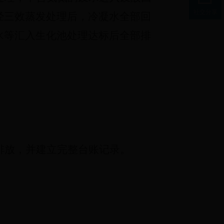
社交分享
经三效蒸发处理后，冷凝水全部回
水等汇入生化池处理达标后全部排
排放，并建立完整台账记录。