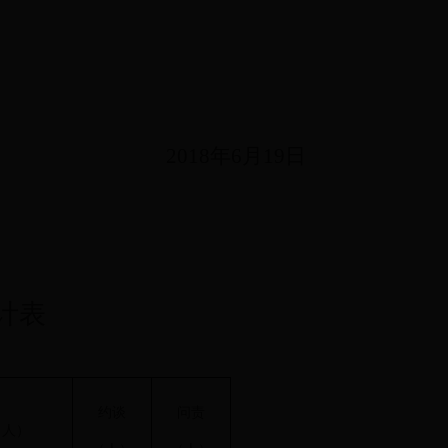
2018
年
6
月
19
日
计表
约谈
问责
（人）