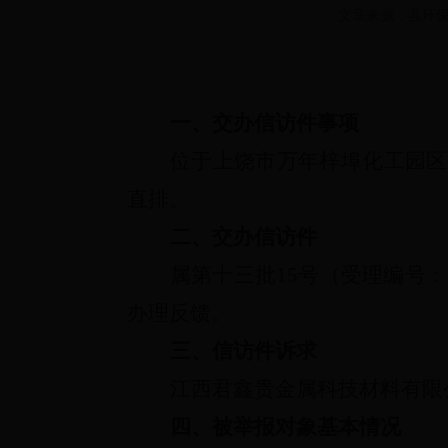
文章来源：县环保局
一、交办信访件事项
位于上饶市万年梓埠化工园区
直排。
二、交办信访件
属第十三批
15
号（受理编号：
办理反馈。
三、信访件诉求
江西君鑫贵金属科技材料有限
四、被举报对象基本情况