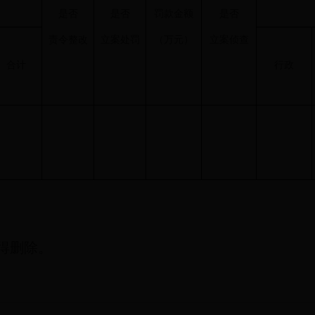
是否
是否
罚款金额
是否
责令整改
立案处罚
（万元）
立案侦查
合计
行政
得删除。