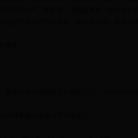
部回用于生产，不外排；含氨氮废水（含铵盐）
粪池处理后与树脂再生水、锅炉定排水、初期雨
不属实。
，确保污染治理设施正常稳定运行，污染物达标
加强对君鑫贵金属日常环境监管。