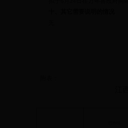
拟于
6
月
24
日在万年县政府网
十、其它需要说明的情况
无
附表：
江
已办结